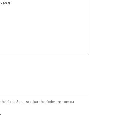
elicário de Sons: geral@relicariodesons.com ou
E.