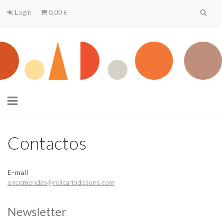
Login
0,00 €
Toggle
navigation
Contactos
E-mail
encomendas@relicariodesons.com
Newsletter